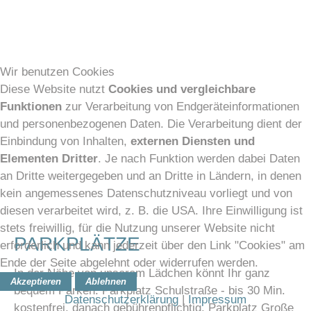
Wir benutzen Cookies
Diese Website nutzt
Cookies und vergleichbare
Funktionen
zur Verarbeitung von Endgeräteinformationen
und personenbezogenen Daten. Die Verarbeitung dient der
Einbindung von Inhalten,
externen Diensten und
Elementen Dritter
. Je nach Funktion werden dabei Daten
an Dritte weitergegeben und an Dritte in Ländern, in denen
kein angemessenes Datenschutzniveau vorliegt und von
diesen verarbeitet wird, z. B. die USA. Ihre Einwilligung ist
stets freiwillig, für die Nutzung unserer Website nicht
PARKPLÄTZE
erforderlich und kann jederzeit über den Link "Cookies" am
Ende der Seite abgelehnt oder widerrufen werden.
In der Nähe von unserem Lädchen könnt Ihr ganz
Akzeptieren
Ablehnen
bequem Parken. Parkplatz Schulstraße - bis 30 Min.
Datenschutzerklärung
|
Impressum
kostenfrei, danach gebührenpflichtig. Parkplatz Große